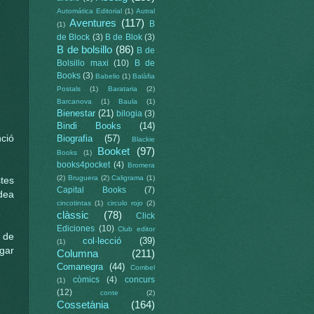
Automática Editorial
(1)
Autral
Aventures
(117)
B
(1)
de Block
(3)
B de Blok
(3)
B de bolsillo
(86)
B de
Bolsillo maxi
(10)
B de
Books
(3)
Babelio
(1)
Balàfia
Postals
(1)
Barataria
(2)
Barcanova
(1)
Baula
(1)
Bienestar
(21)
bilogia
(3)
Bindi Books
(14)
nció
Biografia
(57)
Blackie
Booket
(97)
Books
(1)
books4pocket
(4)
Bromera
(2)
Bruguera
(2)
Caligrama
(1)
tes
Capital Books
(7)
dea
cincotintas
(1)
circulo rojo
(2)
clàssic
(78)
Click
Ediciones
(10)
Club editor
t de
col·lecció
(39)
(1)
egar
Columna
(211)
Comanegra
(44)
Combel
còmics
(4)
concurs
(1)
(12)
conte
(2)
Cossetània
(164)