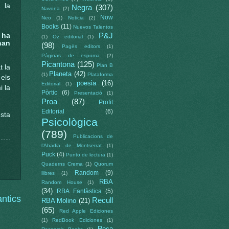
 la
Negra
(307)
Navona
(2)
Now
Neo
(1)
Noticia
(2)
Books
(11)
Nuevos Talentos
P&J
 ha
(1)
Oz editorial
(1)
han
(98)
Pagès editors
(1)
Páginas de espuma
(2)
Picantona
(125)
Plan B
t la
Planeta
(42)
(1)
Plataforma
 els
poesia
(16)
Editorial
(1)
i la
Pòrtic
(6)
Presentació
(1)
Proa
(87)
Profit
Editorial
(6)
sta
Psicològica
(789)
Publicacions de
l’Abadia de Montserrat
(1)
Puck
(4)
Punto de lectura
(1)
Quaderns Crema
(1)
Quorum
Random
(9)
llibres
(1)
RBA
Random House
(1)
(34)
RBA Fantàstica
(5)
ntics
Recull
RBA Molino
(21)
(65)
Red Apple Ediciones
(1)
RedBook Ediciones
(1)
Roca