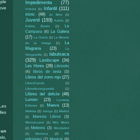
ple
Impedimenta
(77)
ove
Infantil
(111)
Indicios
(1)
irònic
(49)
Jo llibre
(1)
Juvenil
(193)
Kairós
(2)
La
Kolima Books
(1)
La Galera
Campana
(6)
(17)
La Garúa
(1)
La llibreria
La
de la imatge
(1)
Magrana
(23)
La
labutxaca
Vanguardia
(1)
(329)
Landscape
(34)
Les Hores
(28)
Librooks
(4)
libros de seda
(3)
Libros del zorro rojo
(27)
LibrosCupula
(1)
Librosdevanguardia
(1)
Llibres del delicte
(48)
Lumen
(23)
Lunwerg
Maeva
(13)
Les
Editores
(2)
Malinka
(2)
manga
(1)
Marbot
lles
Maresia Libros
(3)
(2)
Menoscuarto
(1)
Més llibres
Meteora
(3)
(2)
Mondadori
 un
mr
(1)
Montena
(2)
ls,
ediciones
(7)
Musical
(6)