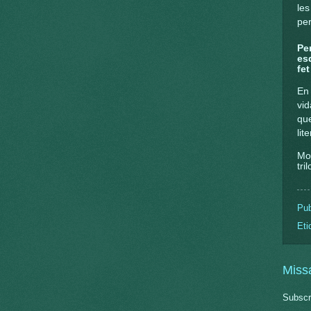
le
per
Pe
es
fe
En 
vid
que
lit
Mo
tri
Pub
Eti
Miss
Subscr