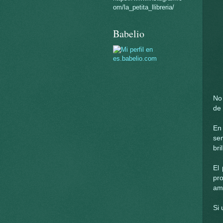
om/la_petita_llibreria/
Babelio
No 
de
En
se
bri
El 
pro
amo
Si 