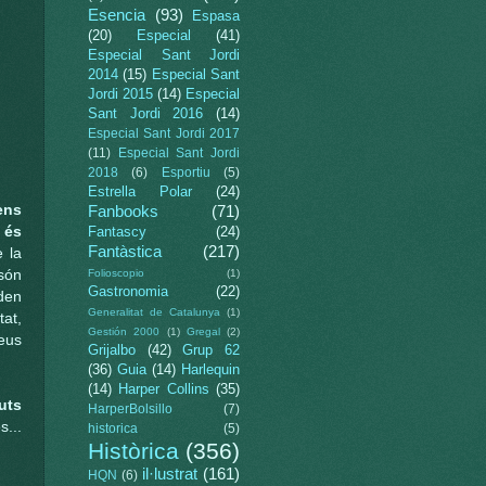
Esencia
(93)
Espasa
(20)
Especial
(41)
Especial Sant Jordi
2014
(15)
Especial Sant
Jordi 2015
(14)
Especial
Sant Jordi 2016
(14)
Especial Sant Jordi 2017
(11)
Especial Sant Jordi
2018
(6)
Esportiu
(5)
Estrella Polar
(24)
ens
Fanbooks
(71)
 és
Fantascy
(24)
Fantàstica
(217)
 la
 són
Folioscopio
(1)
Gastronomia
(22)
den
Generalitat de Catalunya
(1)
tat,
Gestión 2000
(1)
Gregal
(2)
eus
Grijalbo
(42)
Grup 62
(36)
Guia
(14)
Harlequin
(14)
Harper Collins
(35)
uts
HarperBolsillo
(7)
s...
historica
(5)
Històrica
(356)
il·lustrat
(161)
HQN
(6)