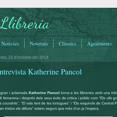
Llibreria
Noticies
Novetats
Clàssics
Agraïments
res, 22 d’octubre del 2014
ntrevista Katherine Pancol
 gran i aclamada
Katherine Pancol
torna a les llibreries amb una tril
t femenina i després dels seus èxits de critica i públic com “Els ulls g
s cocodrils”, “El vals lent de les tortugues” i “Els esquirols de Central 
an tristos els dilluns” estem segurs que més d’un ja l’espera.