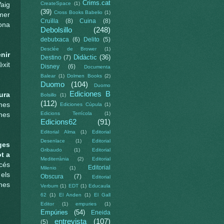
Crims.cat
CreateSpace
(1)
aig
(39)
Cross Books Babelio
(1)
imer
Cruïlla
(8)
Cuina
(8)
bona
Debolsillo
(248)
debutxaca
(6)
Delito
(5)
Desclée de Brower
(1)
nir
Didàctic
(36)
Destino
(7)
xit
Disney
(6)
Documenta
Balear
(1)
Dolmen Books
(2)
Duomo
(104)
Duomo
Ediciones B
ura
Bolsillo
(1)
(112)
mes
Ediciones Cúpula
(1)
Edicions Terrícola
(1)
nes
Edicions62
(91)
Editorial Alma
(1)
Editorial
Desenlace
(1)
Editorial
ges
Gribaudo
(1)
Editorial
ot a
Mediterrània
(2)
Editorial
cés
Editorial
Milenio
(1)
els
Obscura
(7)
Editorial
nes
Verbum
(1)
EDT
(1)
Educaula
62
(1)
El Anden
(1)
El Gall
Editor
(1)
empuries
(1)
Empúries
(54)
Eneida
entrevista
(107)
(5)