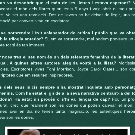
an va descobrir que el món de les lletres l’estava esperant?
V
cobrir el món dels llibres quan tenia 5 anys i vaig obrir el meu pr
bre. Va ser una revelació. Des de llavors no he deixat de llegir, una 
mació per convertir-me en escriptora.
 va sorprendre l’èxit aclaparador de crítica i públic que va obte
b la trilogia anterior?
Si, em va sorprendre, mai podem preveure un è
re tot si és tan immens.
r nosaltres el seu nom és un dels referents femenins de la literat
tual. A quines altres autores afegiria vostè a la llista?
Moltíssi
àcies. Escriptores vives Toni Morrison, Joyce Carol Oates... són do
riptores que em resulten inspiradores.
s dels seus inicis sempre s’ha mostrat inquieta amb personat
enins. Com ha estat el gir de a la seva narrativa centrant-la del t
 dona? Ha estat un procés o s’hi va llençar de cap?
Fou un pro
tural, crec que realment són les dones qui poden canviar el món, 
mes avui en dia no tenen tanta imaginació, les autentiques heroï
vui son les dones.