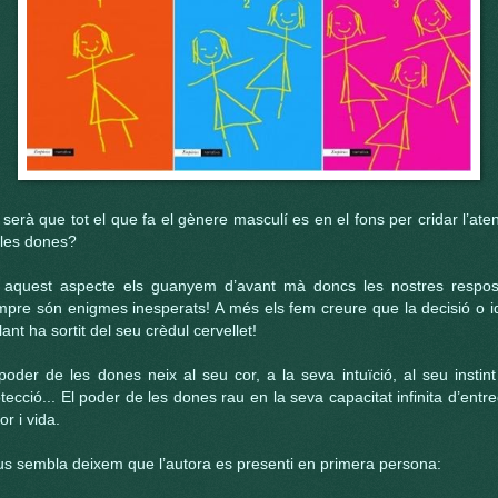
serà que tot el que fa el gènere masculí es en el fons per cridar l’ate
 les dones?
 aquest aspecte els guanyem d’avant mà doncs les nostres respos
mpre són enigmes inesperats! A més els fem creure que la decisió o i
llant ha sortit del seu crèdul cervellet!
poder de les dones neix al seu cor, a la seva intuïció, al seu instin
tecció... El poder de les dones rau en la seva capacitat infinita d’entr
r i vida.
us sembla deixem que l’autora es presenti en primera persona: