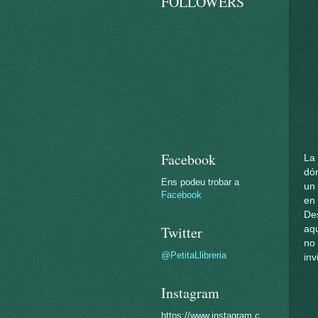
FOLLOWERS
Facebook
La 
dón
Ens podeu trobar a
un 
Facebook
en
De
Twitter
aqu
no
@PetitaLlibreria
inv
Instagram
https://www.instagram.c