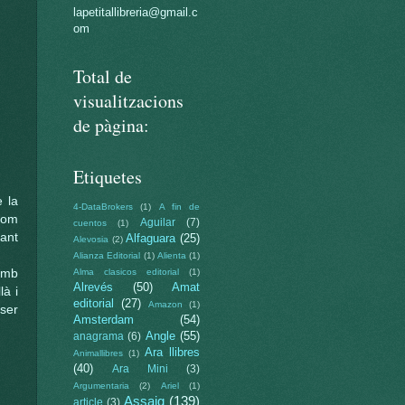
lapetitallibreria@gmail.c
om
Total de
visualitzacions
de pàgina:
Etiquetes
 la
4-DataBrokers
(1)
A fin de
 som
Aguilar
(7)
cuentos
(1)
rant
Alfaguara
(25)
Alevosia
(2)
Alianza Editorial
(1)
Alienta
(1)
amb
Alma clasicos editorial
(1)
Alrevés
(50)
Amat
là i
editorial
(27)
Amazon
(1)
ser
Amsterdam
(54)
Angle
(55)
anagrama
(6)
Ara llibres
Animallibres
(1)
(40)
Ara Mini
(3)
Argumentaria
(2)
Ariel
(1)
Assaig
(139)
article
(3)