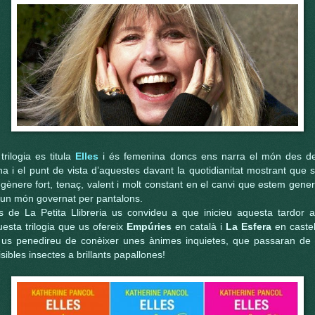
trilogia es titula
Elles
i és femenina doncs ens narra el món des de
a i el punt de vista d’aquestes davant la quotidianitat mostrant que
gènere fort, tenaç, valent i molt constant en el canvi que estem gene
 un món governat per pantalons.
s de La Petita Llibreria us convideu a que inicieu aquesta tardor 
esta trilogia que us ofereix
Empúries
en català i
La Esfera
en castel
 us penedireu de conèixer unes ànimes inquietes, que passaran de 
isibles insectes a brillants papallones!