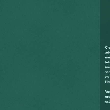
Cr
ad
mé
fel
mé
sen
es
lli
Vo
cr
est