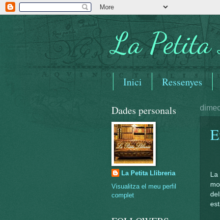
La Petita 
Inici
Ressenyes
Dades personals
dimec
E
La Petita Llibreria
La
mol
Visualitza el meu perfil
del
complet
est