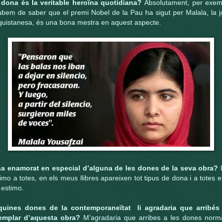
 dona és la veritable heroïna quotidiana?
Absolutament, per exem
abem de saber que el premi Nobel de la Pau ha sigut per Malala, la j
quistanesa, és una bona mestra en aquest aspecte.
ha enamorat en especial d’alguna de les dones de la seva obra?
imo a totes, en els meus llibres apareixen tot tipus de dona i a totes e
 estimo.
quines dones de la contemporaneïtat
li agradaria que arribés
emplar d’aquesta obra?
M’agradaria que arribes a les dones norma