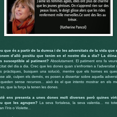
eu que és a partir de la duresa i de les adversitats de la vida que 
onem d’allò positiu que tenim en el nostre dia a dia? La dóna
s susceptible al patiment?
Absolutament. El patiment ens fa veure
icitat del dia a dia. Crec que les dones quan s’enfronten a l’adversitat
s pràctiques, busquen una solució, mentre que els homes es que
se alè, culpen els demés, es posen a dissertar sobre aquella adversi
 queden sense recursos... això és el que intento mostrar en els m
bres, que la força la tenen les dones.
stè ens presenta a unes dones molt diverses però quines virt
eu que les agrupen?
La seva fortalesa, la seva valentia... no tote
an l’Iris o Violette...