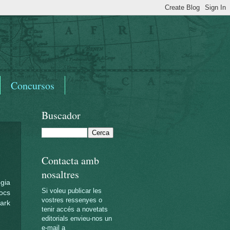
Concursos
Buscador
Contacta amb
nosaltres
ogia
Si voleu publicar les
rocs
vostres ressenyes o
Park
tenir accés a novetats
editorials envieu-nos un
e-mail a