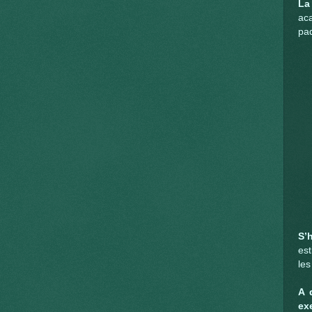
La
ac
pa
S’
est
les
A 
ex