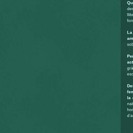
Qu
des
lli
for
La
am
sob
Pe
ac
gr
esc
De
fem
la
na
ho
d’a