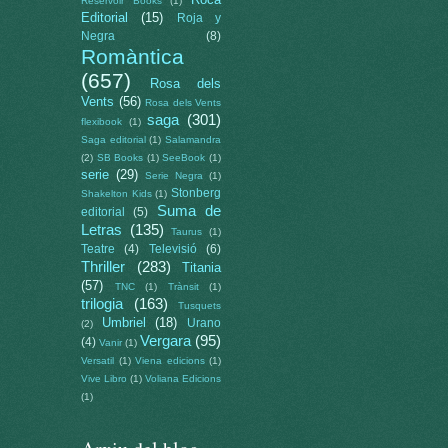
Reservoir Books
(1)
Editorial
(15)
Roja y
Negra
(8)
Romàntica
(657)
Rosa dels
Vents
(56)
Rosa dels Vents
saga
(301)
flexibook
(1)
Saga editorial
(1)
Salamandra
(2)
SB Books
(1)
SeeBook
(1)
serie
(29)
Serie Negra
(1)
Stonberg
Shakelton Kids
(1)
Suma de
editorial
(5)
Letras
(135)
Taurus
(1)
Teatre
(4)
Televisió
(6)
Thriller
(283)
Titania
(57)
TNC
(1)
Trànsit
(1)
trilogia
(163)
Tusquets
Umbriel
(18)
Urano
(2)
Vergara
(95)
(4)
Vanir
(1)
Versatil
(1)
Viena edicions
(1)
Vive Libro
(1)
Voliana Edicions
(1)