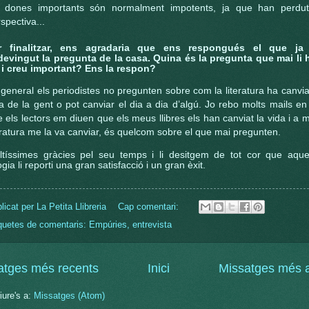
s dones importants són normalment impotents, ja que han perdut
spectiva...
r finalitzar, ens agradaria que ens respongués el que ja
devingut la pregunta de la casa.
Quina és la pregunta que mai li 
t i creu important? Ens la respon?
general els periodistes no pregunten sobre com la literatura ha canvia
a de la gent o pot canviar el dia a dia d’algú. Jo rebo molts mails en
 els lectors em diuen que els meus llibres els han canviat la vida i a m
eratura me la va canviar, és quelcom sobre el que mai pregunten.
ltíssimes gràcies pel seu temps i li desitgem de tot cor que aque
logia li reporti una gran satisfacció i un gran èxit.
licat per
La Petita Llibreria
Cap comentari:
quetes de comentaris:
Empúries
,
entrevista
atges més recents
Inici
Missatges més a
iure's a:
Missatges (Atom)